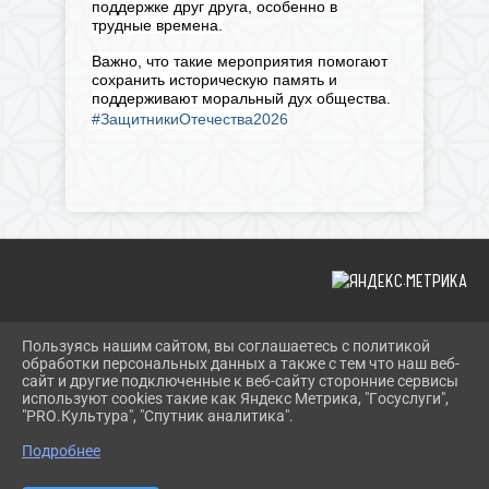
поддержке друг друга, особенно в
трудные времена.
Важно, что такие мероприятия помогают
сохранить историческую память и
поддерживают моральный дух общества.
#ЗащитникиОтечества2026
Пользуясь нашим сайтом, вы соглашаетесь с политикой
2026 Г. SHERBOK.RU
обработки персональных данных а также с тем что наш веб-
ВХОД
сайт и другие подключенные к веб-сайту сторонние сервисы
КАРТА САЙТА
используют cookies такие как Яндекс Метрика, "Госуслуги",
ПОЛИТИКА ОБРАБОТКИ ПЕРСОНАЛЬНЫХ ДАННЫХ
"PRO.Культура", "Спутник аналитика".
Подробнее
СДЕЛАНО НА KUBCMS
РАЗРАБОТКА И ПОДДЕРЖКА