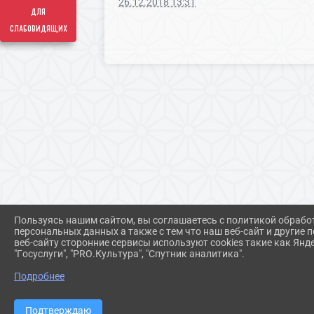
26.12.2018 13:31
для
слабовидящих
Пользуясь нашим сайтом, вы соглашаетесь с политикой обрабо
персональных данных а также с тем что наш веб-сайт и другие
веб-сайту сторонние сервисы используют cookies такие как Янд
"Госуслуги", "PRO.Культура", "Спутник аналитика".
Подробнее
Подтверждаю