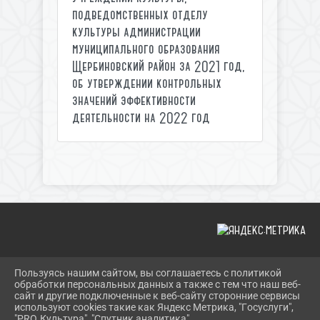
подведомственных отделу
культуры администрации
муниципального образования
Щербиновский район за 2021 год,
об утверждении контрольных
значений эффективности
деятельности на 2022 год
Пользуясь нашим сайтом, вы соглашаетесь с политикой
2026 Г. SHERBOK.RU
обработки персональных данных а также с тем что наш веб-
ВХОД
сайт и другие подключенные к веб-сайту сторонние сервисы
КАРТА САЙТА
используют cookies такие как Яндекс Метрика, "Госуслуги",
ПОЛИТИКА ОБРАБОТКИ ПЕРСОНАЛЬНЫХ ДАННЫХ
"PRO.Культура", "Спутник аналитика".