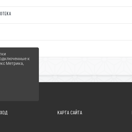
отека
тки
 подключенные к
екс Метрика,
ВХОД
КАРТА САЙТА