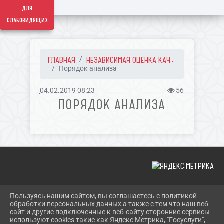
для
слабовидящих
ГЛАВНАЯ
НЕЗАВИСИМАЯ ОЦЕНКА КАЧ...
Порядок анализа
04.02.2019 08:23
56
ПОРЯДОК АНАЛИЗА
Пользуясь нашим сайтом, вы соглашаетесь с политикой
2026 Г. SHERBOK.RU
обработки персональных данных а также с тем что наш веб-
ВХОД
сайт и другие подключенные к веб-сайту сторонние сервисы
КАРТА САЙТА
используют cookies такие как Яндекс Метрика, "Госуслуги",