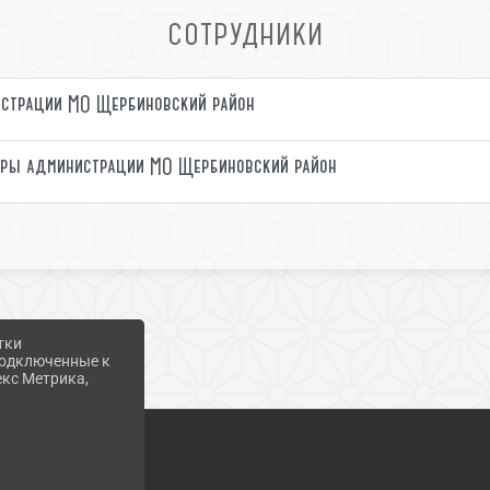
СОТРУДНИКИ
страции МО Щербиновский район
уры администрации МО Щербиновский район
тки
 подключенные к
екс Метрика,