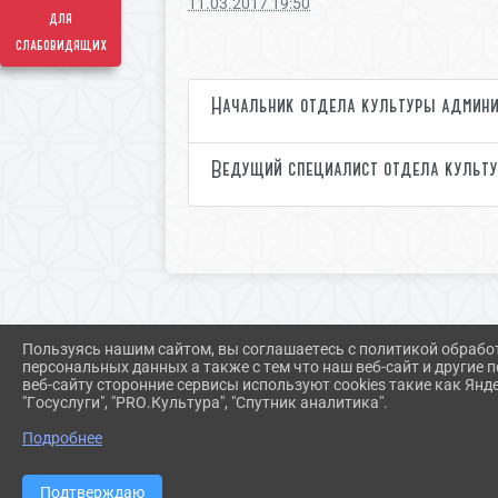
11.03.2017 19:50
для
слабовидящих
Начальник отдела культуры админи
Ведущий специалист отдела культ
Пользуясь нашим сайтом, вы соглашаетесь с политикой обрабо
персональных данных а также с тем что наш веб-сайт и другие
веб-сайту сторонние сервисы используют cookies такие как Янд
"Госуслуги", "PRO.Культура", "Спутник аналитика".
Подробнее
Подтверждаю