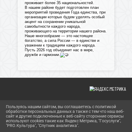
проживает более 35 национальностей.
В нашем районе будет подготовлен план
мероприятий проведения Года единства, при
организации которых будем уделять особый
акцент на сохранении уникальной
самобытности каждого народа,
проживающего на территории нашего района.
Наше многообразие — это настоящее
богатство, а сила России — в единстве и
уважении к традициям каждого народа.
Пусть 2026 год объединит нас в мире,
дружбе и гармонии.
Пользуясь нашим сайтом, вы соглашаетесь с политикой
2026 Г. SHERBOK.RU
обработки персональных данных а также с тем что наш веб-
ВХОД
сайт и другие подключенные к веб-сайту сторонние сервисы
КАРТА САЙТА
используют cookies такие как Яндекс Метрика, "Госуслуги",
ПОЛИТИКА ОБРАБОТКИ ПЕРСОНАЛЬНЫХ ДАННЫХ
"PRO.Культура", "Спутник аналитика".