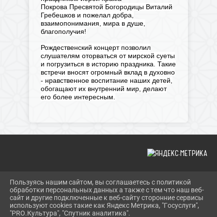
Покрова Пресвятой Богородицы Виталий
Гребешков и пожелал добра,
взаимопонимания, мира в душе,
благополучия!
Рождественский концерт позволил
слушателям оторваться от мирской суеты
и погрузиться в историю праздника. Такие
встречи вносят огромный вклад в духовно
- нравственное воспитание наших детей,
обогащают их внутренний мир, делают
его более интересным.
Пользуясь нашим сайтом, вы соглашаетесь с политикой
2026 Г. SHERBOK.RU
обработки персональных данных а также с тем что наш веб-
ВХОД
сайт и другие подключенные к веб-сайту сторонние сервисы
КАРТА САЙТА
используют cookies такие как Яндекс Метрика, "Госуслуги",
ПОЛИТИКА ОБРАБОТКИ ПЕРСОНАЛЬНЫХ ДАННЫХ
"PRO.Культура", "Спутник аналитика".